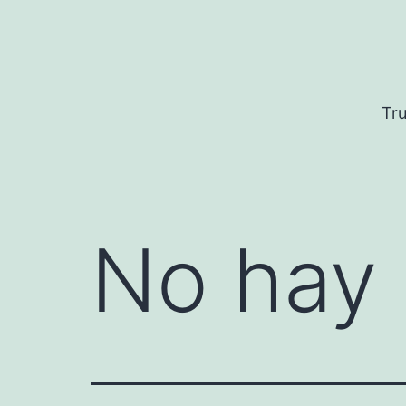
Saltar
al
contenido
Tru
No hay 