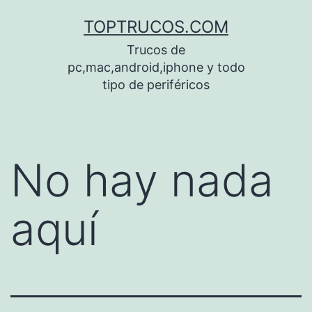
Saltar
TOPTRUCOS.COM
al
Trucos de
contenido
pc,mac,android,iphone y todo
tipo de periféricos
No hay nada
aquí