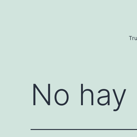
Saltar
al
contenido
Tru
No hay 