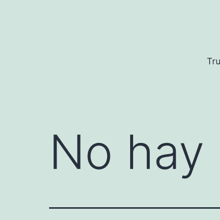
Saltar
al
contenido
Tru
No hay 