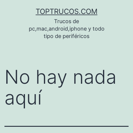
Saltar
TOPTRUCOS.COM
al
Trucos de
contenido
pc,mac,android,iphone y todo
tipo de periféricos
No hay nada
aquí