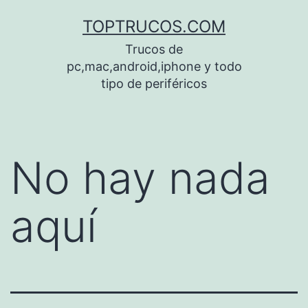
Saltar
TOPTRUCOS.COM
al
Trucos de
contenido
pc,mac,android,iphone y todo
tipo de periféricos
No hay nada
aquí