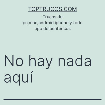
Saltar
TOPTRUCOS.COM
al
Trucos de
contenido
pc,mac,android,iphone y todo
tipo de periféricos
No hay nada
aquí