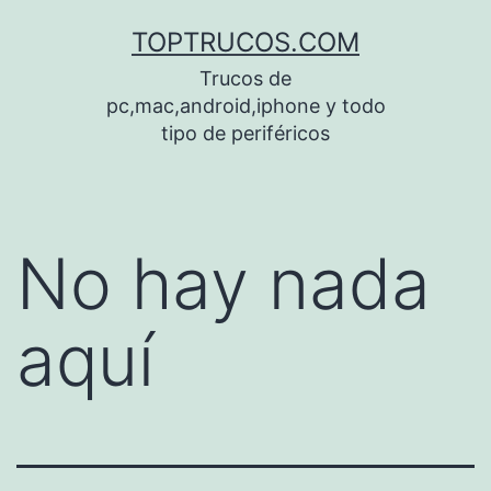
Saltar
TOPTRUCOS.COM
al
Trucos de
contenido
pc,mac,android,iphone y todo
tipo de periféricos
No hay nada
aquí