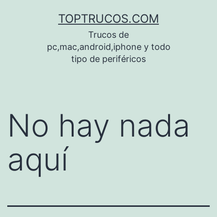
Saltar
TOPTRUCOS.COM
al
Trucos de
contenido
pc,mac,android,iphone y todo
tipo de periféricos
No hay nada
aquí