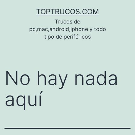
Saltar
TOPTRUCOS.COM
al
Trucos de
contenido
pc,mac,android,iphone y todo
tipo de periféricos
No hay nada
aquí