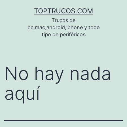
Saltar
TOPTRUCOS.COM
al
Trucos de
contenido
pc,mac,android,iphone y todo
tipo de periféricos
No hay nada
aquí