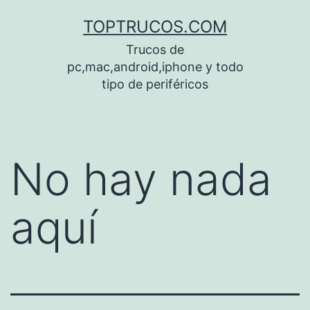
Saltar
TOPTRUCOS.COM
al
Trucos de
contenido
pc,mac,android,iphone y todo
tipo de periféricos
No hay nada
aquí