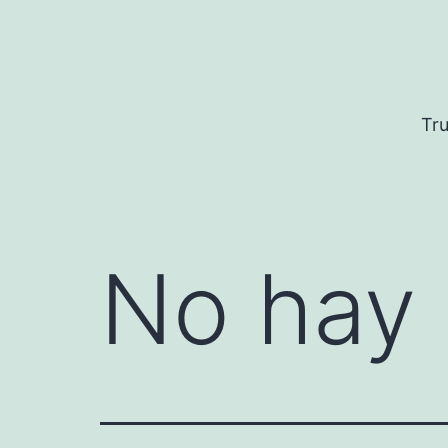
Saltar
al
contenido
Tru
No hay 