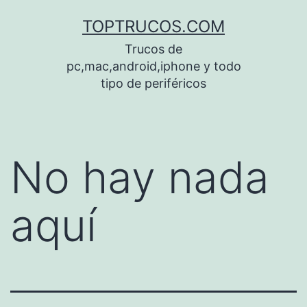
Saltar
TOPTRUCOS.COM
al
Trucos de
contenido
pc,mac,android,iphone y todo
tipo de periféricos
No hay nada
aquí