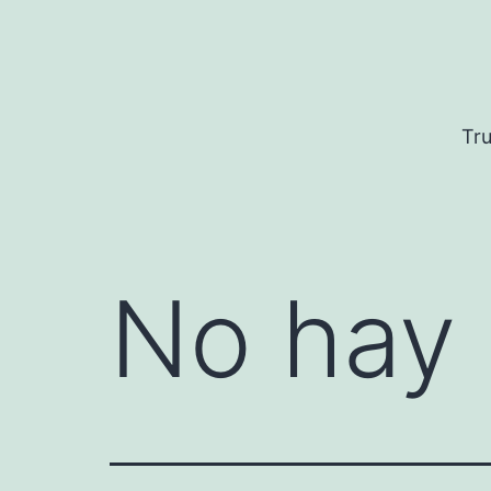
Saltar
al
contenido
Tru
No hay 