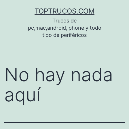
Saltar
TOPTRUCOS.COM
al
Trucos de
contenido
pc,mac,android,iphone y todo
tipo de periféricos
No hay nada
aquí