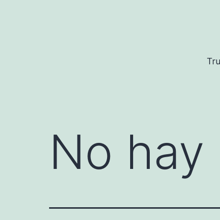
Saltar
al
contenido
Tru
No hay 