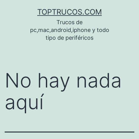
Saltar
TOPTRUCOS.COM
al
Trucos de
contenido
pc,mac,android,iphone y todo
tipo de periféricos
No hay nada
aquí