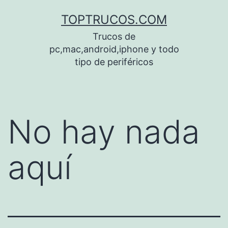
Saltar
TOPTRUCOS.COM
al
Trucos de
contenido
pc,mac,android,iphone y todo
tipo de periféricos
No hay nada
aquí