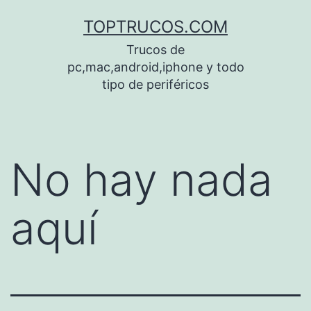
Saltar
TOPTRUCOS.COM
al
Trucos de
contenido
pc,mac,android,iphone y todo
tipo de periféricos
No hay nada
aquí