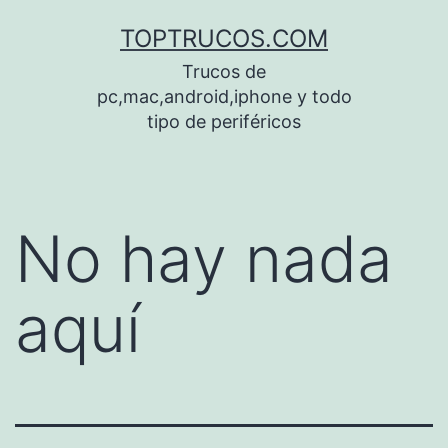
Saltar
TOPTRUCOS.COM
al
Trucos de
contenido
pc,mac,android,iphone y todo
tipo de periféricos
No hay nada
aquí