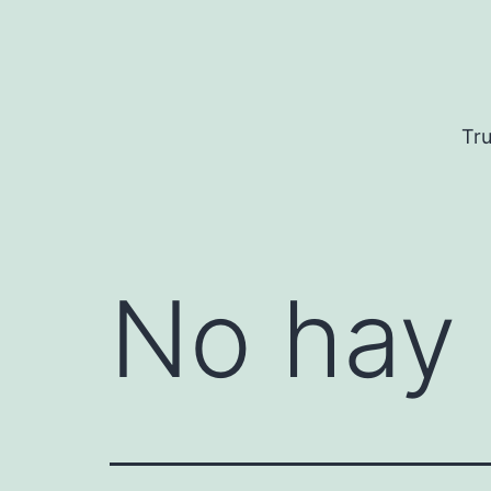
Saltar
al
contenido
Tru
No hay 