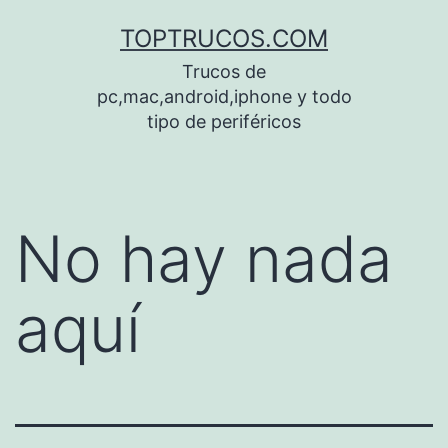
Saltar
TOPTRUCOS.COM
al
Trucos de
contenido
pc,mac,android,iphone y todo
tipo de periféricos
No hay nada
aquí