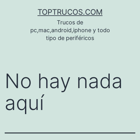
Saltar
TOPTRUCOS.COM
al
Trucos de
contenido
pc,mac,android,iphone y todo
tipo de periféricos
No hay nada
aquí