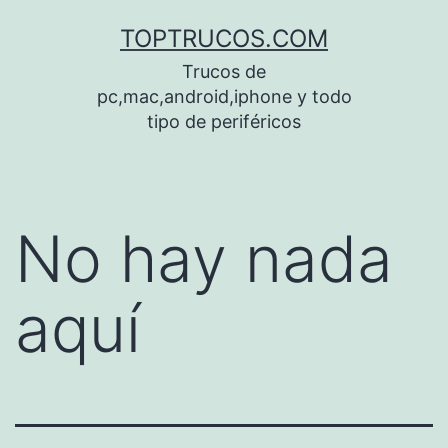
Saltar
TOPTRUCOS.COM
al
Trucos de
contenido
pc,mac,android,iphone y todo
tipo de periféricos
No hay nada
aquí