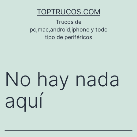
Saltar
TOPTRUCOS.COM
al
Trucos de
contenido
pc,mac,android,iphone y todo
tipo de periféricos
No hay nada
aquí