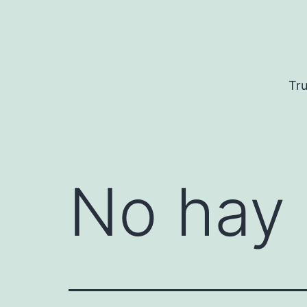
Saltar
al
contenido
Tru
No hay 