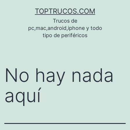
Saltar
TOPTRUCOS.COM
al
Trucos de
contenido
pc,mac,android,iphone y todo
tipo de periféricos
No hay nada
aquí