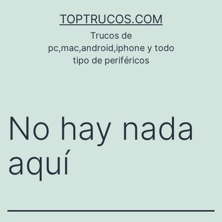
Saltar
TOPTRUCOS.COM
al
Trucos de
contenido
pc,mac,android,iphone y todo
tipo de periféricos
No hay nada
aquí