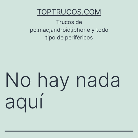
Saltar
TOPTRUCOS.COM
al
Trucos de
contenido
pc,mac,android,iphone y todo
tipo de periféricos
No hay nada
aquí