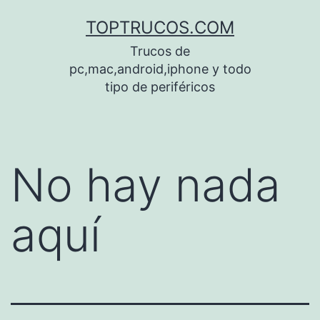
Saltar
TOPTRUCOS.COM
al
Trucos de
contenido
pc,mac,android,iphone y todo
tipo de periféricos
No hay nada
aquí