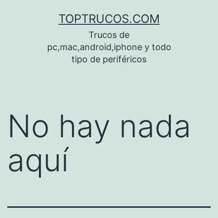
Saltar
TOPTRUCOS.COM
al
Trucos de
contenido
pc,mac,android,iphone y todo
tipo de periféricos
No hay nada
aquí