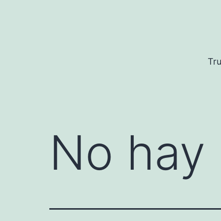
Saltar
al
contenido
Tru
No hay 