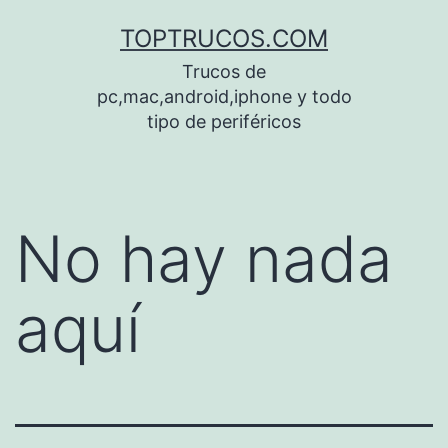
Saltar
TOPTRUCOS.COM
al
Trucos de
contenido
pc,mac,android,iphone y todo
tipo de periféricos
No hay nada
aquí