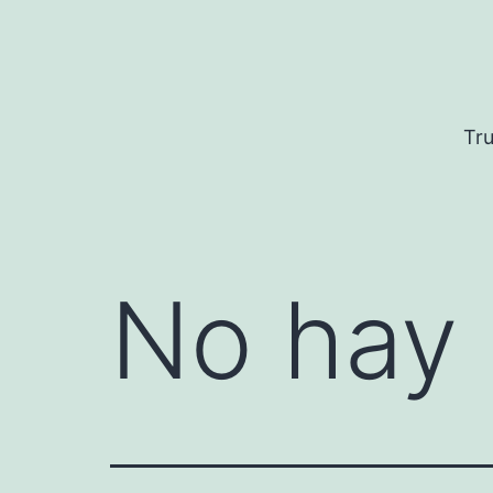
Saltar
al
contenido
Tru
No hay 