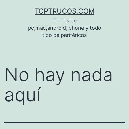
Saltar
TOPTRUCOS.COM
al
Trucos de
contenido
pc,mac,android,iphone y todo
tipo de periféricos
No hay nada
aquí