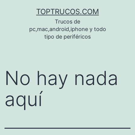
Saltar
TOPTRUCOS.COM
al
Trucos de
contenido
pc,mac,android,iphone y todo
tipo de periféricos
No hay nada
aquí