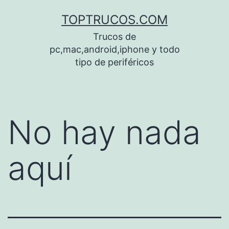
Saltar
TOPTRUCOS.COM
al
Trucos de
contenido
pc,mac,android,iphone y todo
tipo de periféricos
No hay nada
aquí