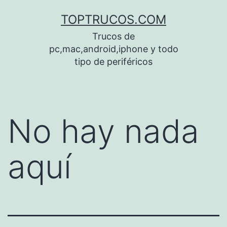
Saltar
TOPTRUCOS.COM
al
Trucos de
contenido
pc,mac,android,iphone y todo
tipo de periféricos
No hay nada
aquí