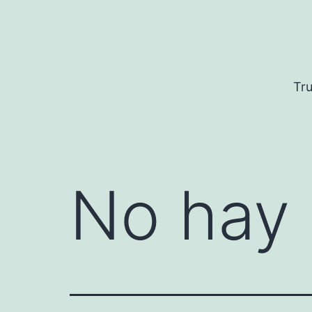
Saltar
al
contenido
Tru
No hay 