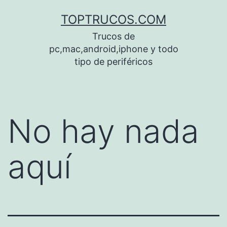
Saltar
TOPTRUCOS.COM
al
Trucos de
contenido
pc,mac,android,iphone y todo
tipo de periféricos
No hay nada
aquí