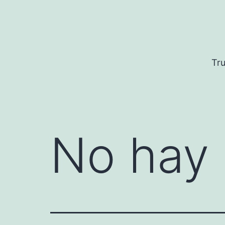
Saltar
al
contenido
Tru
No hay 