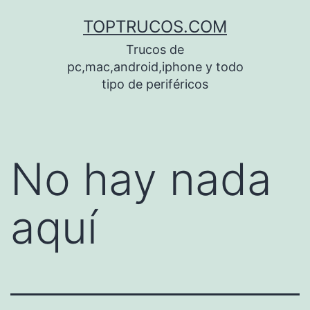
Saltar
TOPTRUCOS.COM
al
Trucos de
contenido
pc,mac,android,iphone y todo
tipo de periféricos
No hay nada
aquí