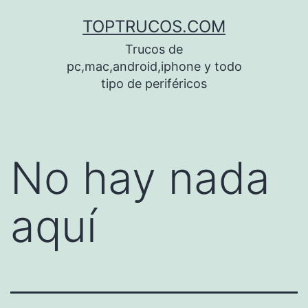
Saltar
TOPTRUCOS.COM
al
Trucos de
contenido
pc,mac,android,iphone y todo
tipo de periféricos
No hay nada
aquí