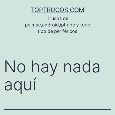
Saltar
TOPTRUCOS.COM
al
Trucos de
contenido
pc,mac,android,iphone y todo
tipo de periféricos
No hay nada
aquí