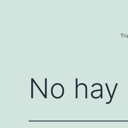
Saltar
al
contenido
Tru
No hay 