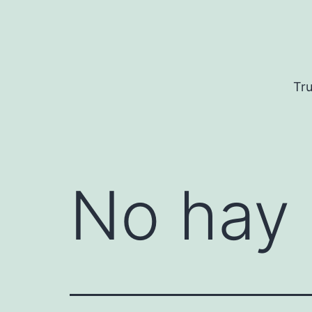
Saltar
al
contenido
Tru
No hay 