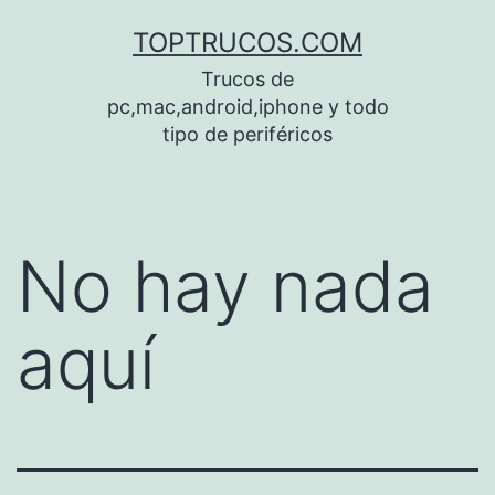
Saltar
TOPTRUCOS.COM
al
Trucos de
contenido
pc,mac,android,iphone y todo
tipo de periféricos
No hay nada
aquí