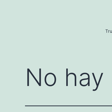
Saltar
al
contenido
Tru
No hay 