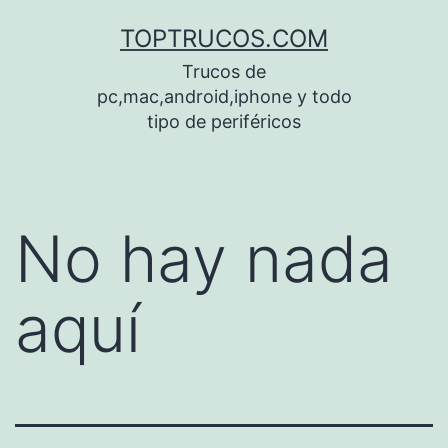
Saltar
TOPTRUCOS.COM
al
Trucos de
contenido
pc,mac,android,iphone y todo
tipo de periféricos
No hay nada
aquí